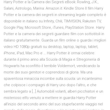
Harry Potter e la Camera dei Segreti eBook: Rowling, J.K.,
Salani, Astrologo, Marina: Amazon.it: Kindle Store Il film Harry
Potter e la camera dei segreti in streaming legale completo è
disponibile in italiano su Infinity, Chili, TIMVISION, Rakuten TV,
Google Play, Microsoft Store, iTunes, PlayStation Store. Harry
Potter e la camera dei segreti guardare film con sottotitoli in
italiano gratuitamente. Guarda un film online o guarda i migliori
video HD 1080p gratuiti su desktop, laptop, laptop, tablet,
iPhone, iPad, Mac Pro e … Harry Potter è ormai celebre:
durante il primo anno alla Scuola di Magia e Stregoneria di
Hogwarts ha sconfitto il terribile Voldemort, vendicando la
morte dei suoi genitori e coprendosi di gloria. Ma una
spaventosa minaccia incombe sulla scuola: un incantesimo
che colpisce i compagni di Harry uno dopo l’altro, e che
sembra legato a […] Automobili volanti, alberi picchiatori e un
misterioso elfo venuto a mettere in guardia Harry Potter
all'inizio del secondo anno del suo stupefacente viaggio nel