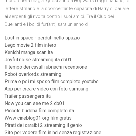
mondo della magia. Quest'anno a Hogwarts i ragni parlano, le
lettere strillano e la sconcertante capacità di Harry di parlare
ai serpenti gli rivolta contro i suoi amici. Tra il Club dei
Duellanti e i bolidi furfanti, sarà un anno d
Lost in space - perduti nello spazio
Lego movie 2 film intero
Kenichi manga scan ita
Joyful noise streaming ita cb01
Il tempo dei cavalli ubriachi recensione
Robot overlords streaming
Prima o poi mi sposo film completo youtube
App per creare video con foto samsung
Trailer passengers ita
Now you can see me 2 cb01
Piccolo buddha film completo ita
Www cineblog01 org film gratis
Pirati dei caraibi 2 streaming il genio
Sito per vedere film in hd senza registrazione